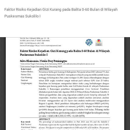
Return
Faktor Risiko Kejadian Gizi Kurang pada Balita 0-60 Bulan di Wilayah
to
Puskesmas Sukolilo I
Article
Details
Do
Do
P