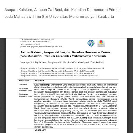
Return
Asupan Kalsium, Asupan Zat Besi, dan Kejadian Dismenorea Primer
to
pada Mahasiswi Ilmu Gizi Universitas Muhammadiyah Surakarta
Article
Details
Do
Do
P